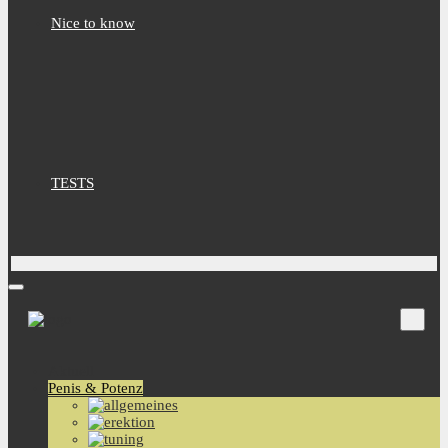
Nice to know
TESTS
Aktuell
Penis & Potenz