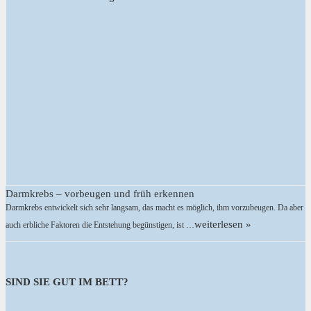
Darmkrebs – vorbeugen und früh erkennen
Darmkrebs entwickelt sich sehr langsam, das macht es möglich, ihm vorzubeugen. Da aber
weiterlesen »
auch erbliche Faktoren die Entstehung begünstigen, ist …
SIND SIE GUT IM BETT?