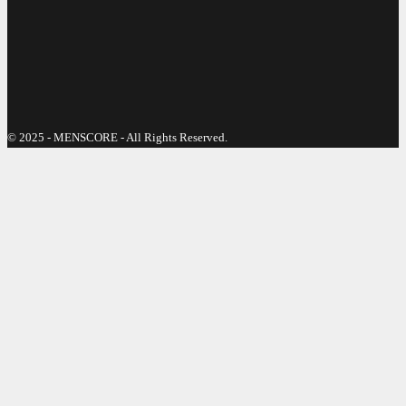
© 2025 - MENSCORE - All Rights Reserved.