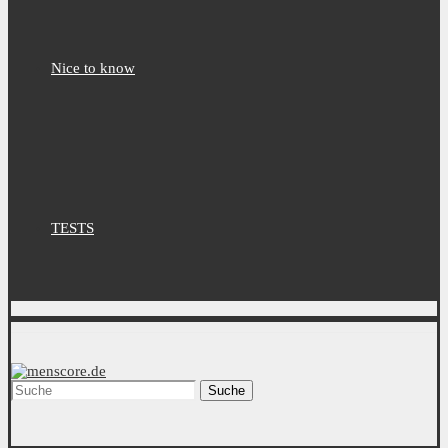
Nice to know
TESTS
Suche