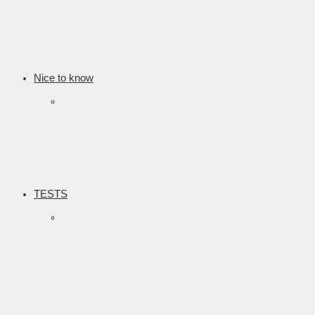
Nice to know
TESTS