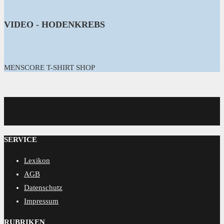
VIDEO - HODENKREBS
MENSCORE T-SHIRT SHOP
MENSCORE
SERVICE
Lexikon
AGB
Datenschutz
Impressum
RUBRIKEN