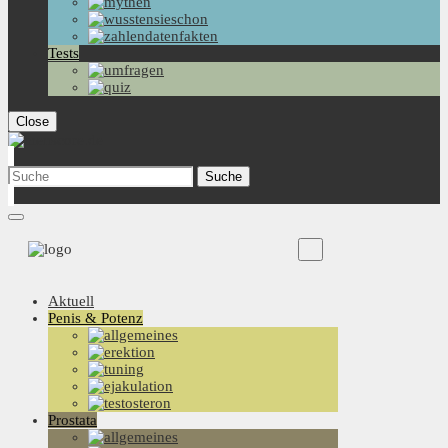
Tests
Close
Aktuell
Penis & Potenz
Prostata