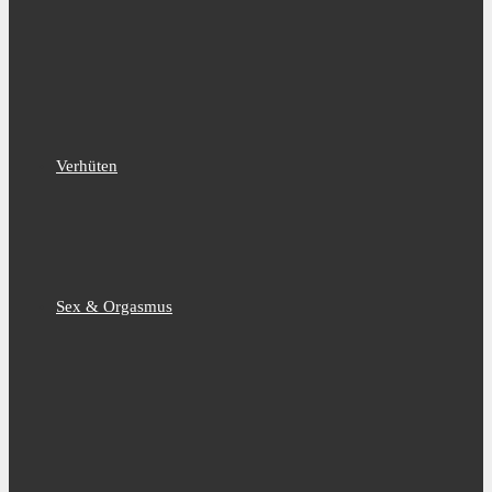
Verhüten
Sex & Orgasmus