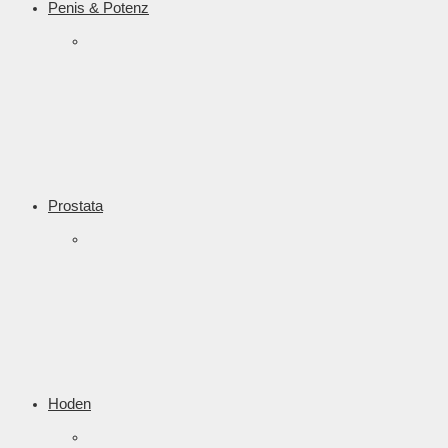
Penis & Potenz
Prostata
Hoden