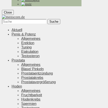
Close
Suche
Aktuell
Penis & Potenz
Allgemeines
Erektion
Tuning
Ejakulation
Testosteron
Prostata
Allgemeines
Blase/ Pinkeln
Prostataentzündung
Prostatakrebs
Prostatavergrößerung
Hoden
Allgemeines
Fruchtbarkeit
Hodenkrebs
Spermien
Testosteron