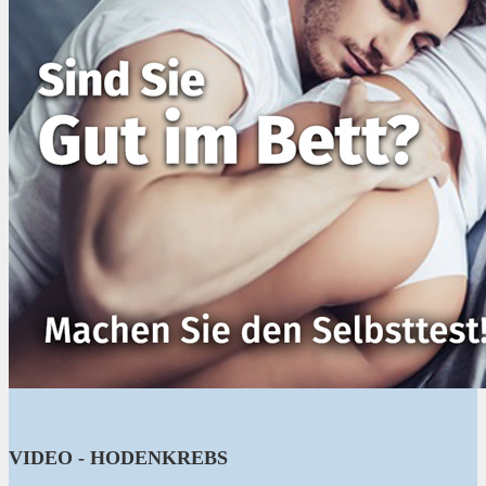
VIDEO - HODENKREBS