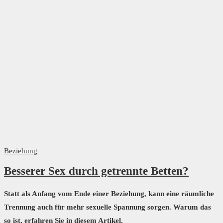
Beziehung
Besserer Sex durch getrennte Betten?
Statt als Anfang vom Ende einer Beziehung, kann eine räumliche
Trennung auch für mehr sexuelle Spannung sorgen. Warum das
so ist, erfahren Sie in diesem Artikel.