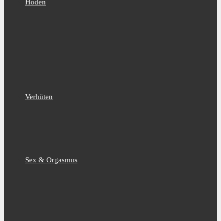
Hoden
Verhüten
Sex & Orgasmus