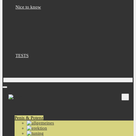
Nice to know
TESTS
Aktuell
Penis & Potenz