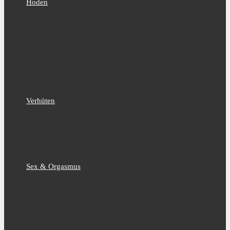
Hoden
Verhüten
Sex & Orgasmus