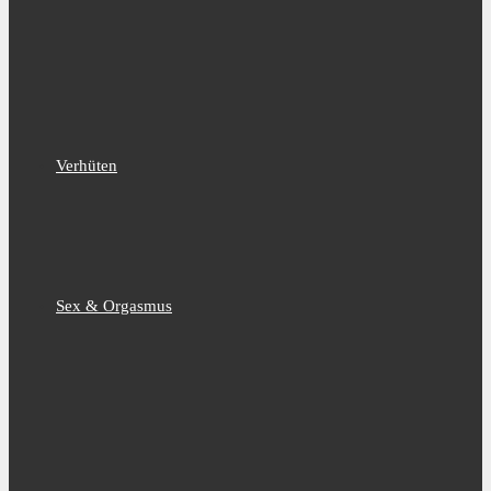
Verhüten
Sex & Orgasmus