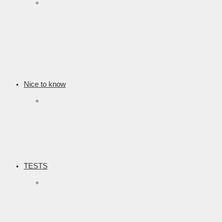
Nice to know
TESTS