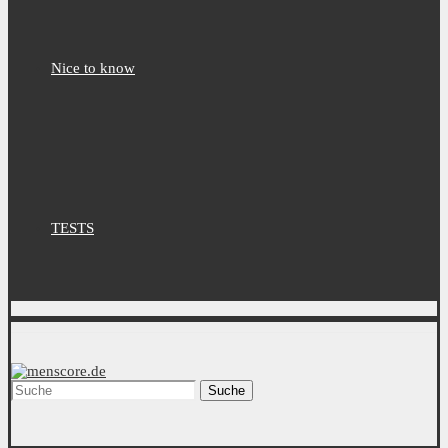
Nice to know
TESTS
Suche