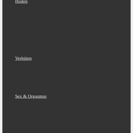
Hoden
Verhüten
Sex & Orgasmus