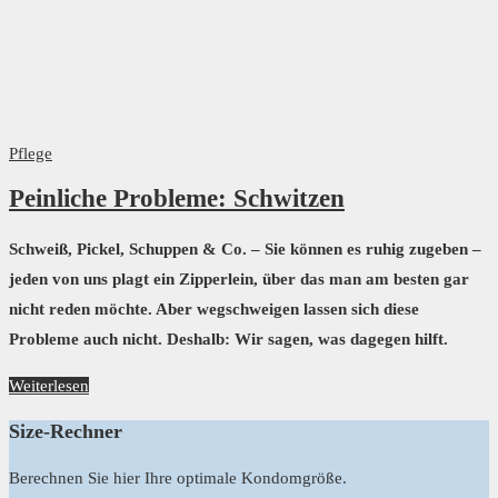
Pflege
Peinliche Probleme: Schwitzen
Schweiß, Pickel, Schuppen & Co. – Sie können es ruhig zugeben –
jeden von uns plagt ein Zipperlein, über das man am besten gar
nicht reden möchte. Aber wegschweigen lassen sich diese
Probleme auch nicht. Deshalb: Wir sagen, was dagegen hilft.
Weiterlesen
Size-Rechner
Berechnen Sie hier Ihre optimale Kondomgröße.