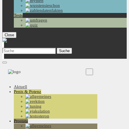
Tests
Close
Aktuell
Penis & Potenz
Prostata