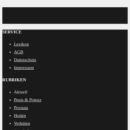
MENSCORE
SERVICE
Lexikon
AGB
Datenschutz
Impressum
RUBRIKEN
Aktuell
Penis & Potenz
Prostata
Hoden
Verhüten