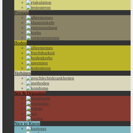
Prostata
Hoden
Verhüten
Sex & Orgasmus
Nice to Know