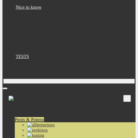
Nice to know
TESTS
Aktuell
Penis & Potenz