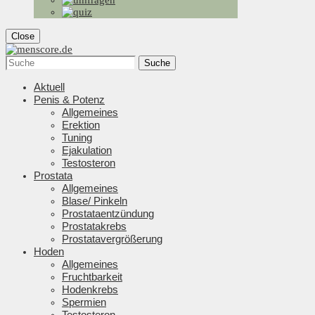
Close
Suche
Aktuell
Penis & Potenz
Allgemeines
Erektion
Tuning
Ejakulation
Testosteron
Prostata
Allgemeines
Blase/ Pinkeln
Prostataentzündung
Prostatakrebs
Prostatavergrößerung
Hoden
Allgemeines
Fruchtbarkeit
Hodenkrebs
Spermien
Testosteron