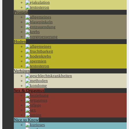
Prostata
Hoden
Verhüten
Sex & Orgasmus
Nice to Know