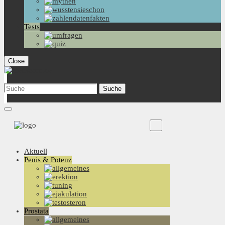
Tests
Close
Aktuell
Penis & Potenz
Prostata