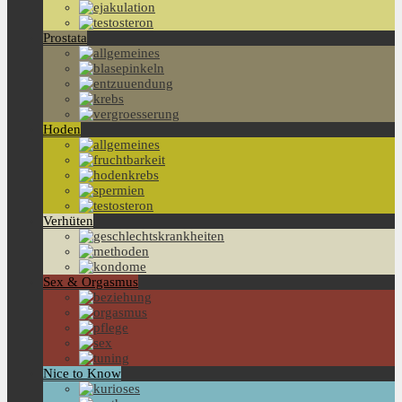
Prostata
Hoden
Verhüten
Sex & Orgasmus
Nice to Know