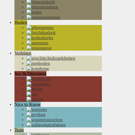
Hoden
Verhüten
Sex & Orgasmus
Nice to Know
Tests