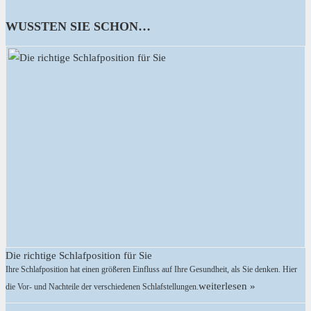
WUSSTEN SIE SCHON…
Die richtige Schlafposition für Sie
Ihre Schlafposition hat einen größeren Einfluss auf Ihre Gesundheit, als Sie denken. Hier
weiterlesen »
die Vor- und Nachteile der verschiedenen Schlafstellungen.