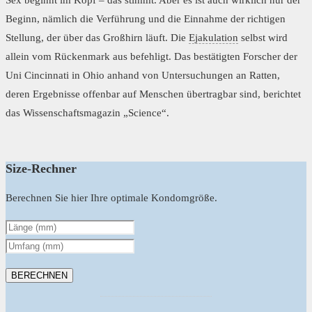
Beginn, nämlich die Verführung und die Einnahme der richtigen
Stellung, der über das Großhirn läuft. Die
Ejakulation
selbst wird
allein vom Rückenmark aus befehligt. Das bestätigten Forscher der
Uni Cincinnati in Ohio anhand von Untersuchungen an Ratten,
deren Ergebnisse offenbar auf Menschen übertragbar sind, berichtet
das Wissenschaftsmagazin „Science“.
Size-Rechner
Berechnen Sie hier Ihre optimale Kondomgröße.