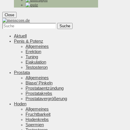
Close
Suche
Aktuell
Penis & Potenz
Allgemeines
Erektion
Tuning
Ejakulation
Testosteron
Prostata
Allgemeines
Blase/ Pinkeln
Prostataentzündung
Prostatakrebs
Prostatavergrößerung
Hoden
Allgemeines
Fruchtbarkeit
Hodenkrebs
Spermien
Testosteron