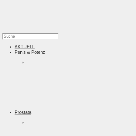
AKTUELL
Penis & Potenz
Prostata