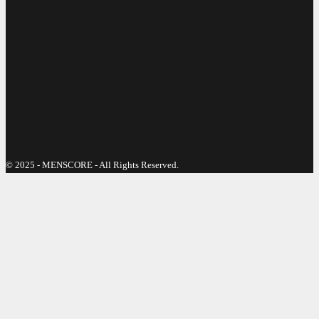
© 2025 - MENSCORE - All Rights Reserved.