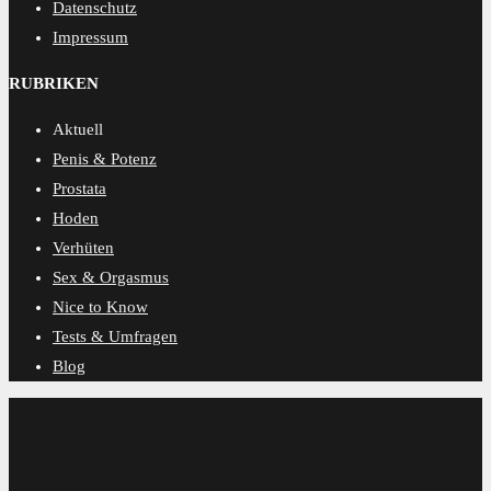
Datenschutz
Impressum
RUBRIKEN
Aktuell
Penis & Potenz
Prostata
Hoden
Verhüten
Sex & Orgasmus
Nice to Know
Tests & Umfragen
Blog