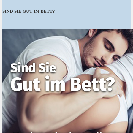
SIND SIE GUT IM BETT?