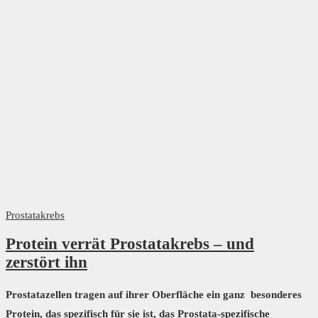
Prostatakrebs
Protein verrät Prostatakrebs – und
zerstört ihn
Prostatazellen tragen auf ihrer Oberfläche ein ganz besonderes
Protein, das spezifisch für sie ist, das
Prostata
-spezifische