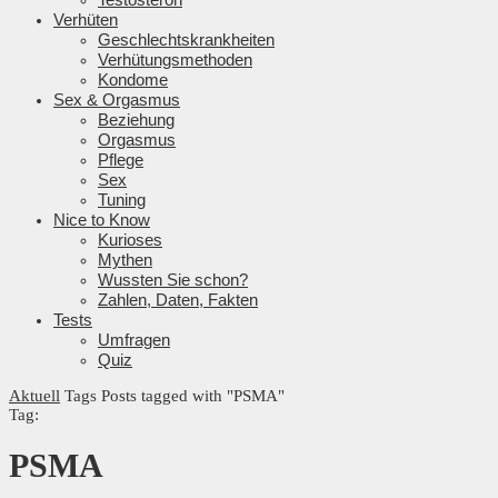
Verhüten
Geschlechtskrankheiten
Verhütungsmethoden
Kondome
Sex & Orgasmus
Beziehung
Orgasmus
Pflege
Sex
Tuning
Nice to Know
Kurioses
Mythen
Wussten Sie schon?
Zahlen, Daten, Fakten
Tests
Umfragen
Quiz
Aktuell
Tags
Posts tagged with "PSMA"
Tag:
PSMA