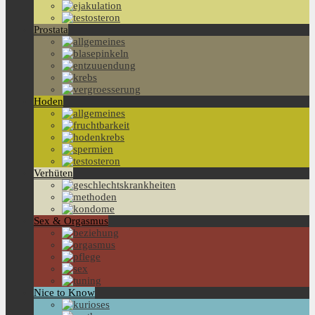
Prostata
Hoden
Verhüten
Sex & Orgasmus
Nice to Know