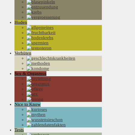
Hoden
Verhüten
Sex & Orgasmus
Nice to Know
Tests