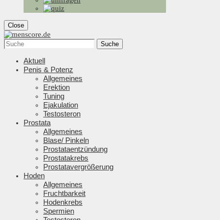
Close
Suche
Aktuell
Penis & Potenz
Allgemeines
Erektion
Tuning
Ejakulation
Testosteron
Prostata
Allgemeines
Blase/ Pinkeln
Prostataentzündung
Prostatakrebs
Prostatavergrößerung
Hoden
Allgemeines
Fruchtbarkeit
Hodenkrebs
Spermien
Testosteron