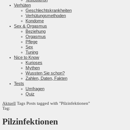
Verhüten
Geschlechtskrankheiten
Verhütungsmethoden
Kondome
Sex & Orgasmus
Beziehung
Orgasmus
Pflege
Sex
Tuning
Nice to Know
Kurioses
Mythen
Wussten Sie schon?
Zahlen, Daten, Fakten
Tests
Umfragen
Quiz
Aktuell
Tags
Posts tagged with "Pilzinfektionen"
Tag:
Pilzinfektionen