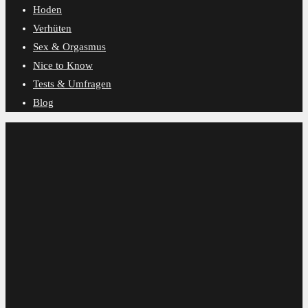
Hoden
Verhüten
Sex & Orgasmus
Nice to Know
Tests & Umfragen
Blog