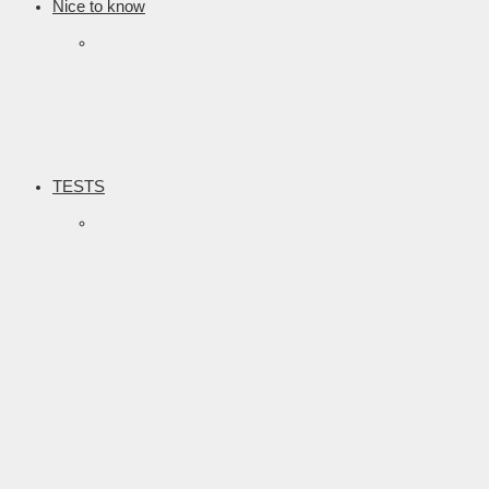
Nice to know
TESTS