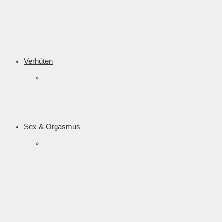
Verhüten
Sex & Orgasmus