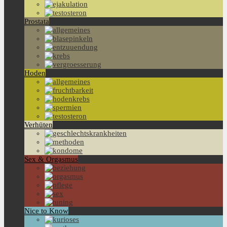
Prostata
Hoden
Verhüten
Sex & Orgasmus
Nice to Know