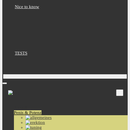
Nice to know
TESTS
Aktuell
Penis & Potenz