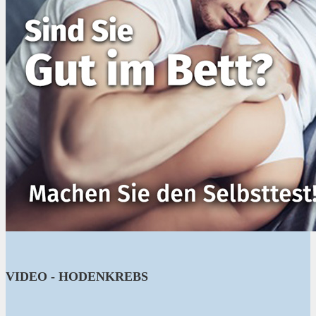
VIDEO - HODENKREBS