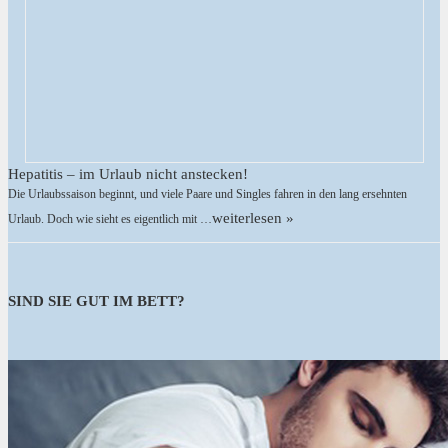
Hepatitis – im Urlaub nicht anstecken!
Die Urlaubssaison beginnt, und viele Paare und Singles fahren in den lang ersehnten
weiterlesen »
Urlaub. Doch wie sieht es eigentlich mit …
SIND SIE GUT IM BETT?