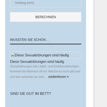
WUSSTEN SIE SCHON…
Diese Sexualstörungen sind häufig
Sexualstörungen wie Libido- und Erektionsstörungen
kommen bei Männern oft vor. Welche es noch gibt und
weiterlesen »
und wie verbreitet sie sind, …
SIND SIE GUT IM BETT?