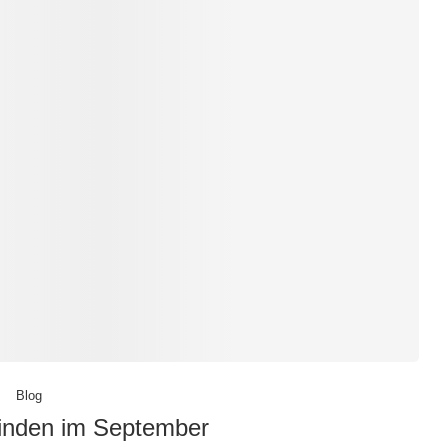
Blog
inden im September