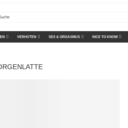
EN
VERHÜTEN
SEX & ORGASMUS
NICE TO KNOW
ORGENLATTE