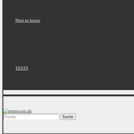
Nice to know
TESTS
Suche