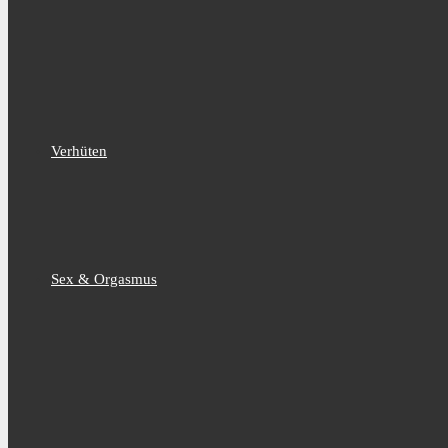
Verhüten
Sex & Orgasmus