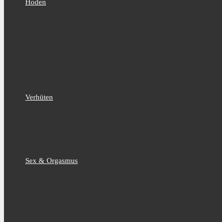
Hoden
Verhüten
Sex & Orgasmus