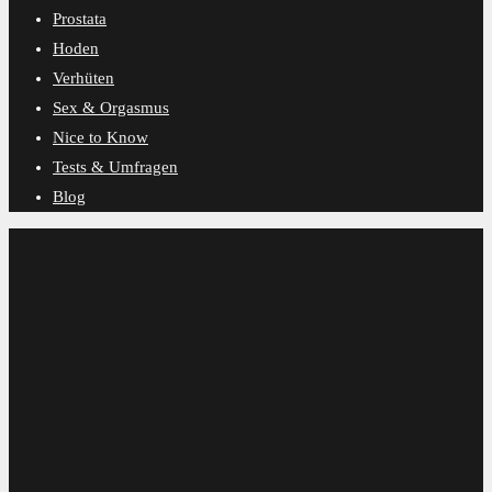
Prostata
Hoden
Verhüten
Sex & Orgasmus
Nice to Know
Tests & Umfragen
Blog