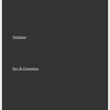
Verhüten
Sex & Orgasmus