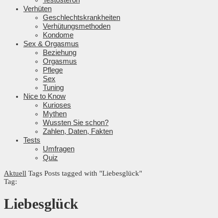
Verhüten
Geschlechtskrankheiten
Verhütungsmethoden
Kondome
Sex & Orgasmus
Beziehung
Orgasmus
Pflege
Sex
Tuning
Nice to Know
Kurioses
Mythen
Wussten Sie schon?
Zahlen, Daten, Fakten
Tests
Umfragen
Quiz
Aktuell
Tags
Posts tagged with "Liebesglück"
Tag:
Liebesglück