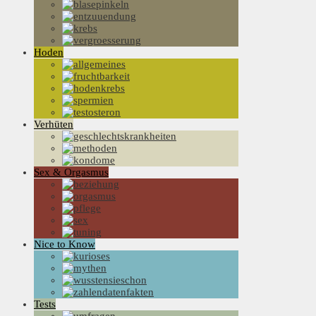
Hoden
Verhüten
Sex & Orgasmus
Nice to Know
Tests