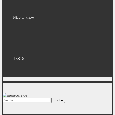
Nice to know
TESTS
Suche