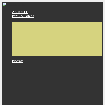
AKTUELL
Penis & Potenz
Prostata