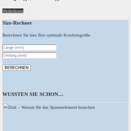
Weiterlesen
Size-Rechner
Berechnen Sie hier Ihre optimale Kondomgröße.
WUSSTEN SIE SCHON…