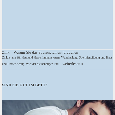
Zink – Warum Sie das Spurenelement brauchen
Zink ist u.a. für Haut und Haare, Immunsystem, Wundheilung, Spermienbildung und Haut
weiterlesen »
und Haare wichtig. Wie viel Sie benötigen und …
SIND SIE GUT IM BETT?