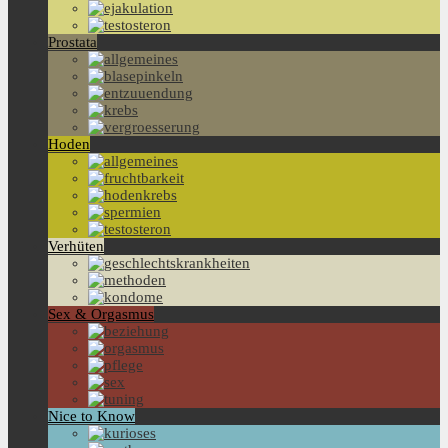
Prostata
Hoden
Verhüten
Sex & Orgasmus
Nice to Know