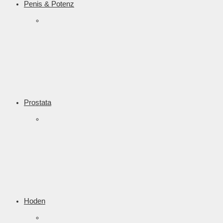
Penis & Potenz
Prostata
Hoden