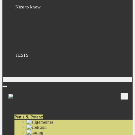
Nice to know
TESTS
Aktuell
Penis & Potenz