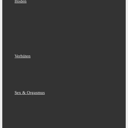
Hoden
Verhüten
Sex & Orgasmus