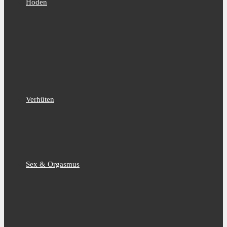
Hoden
Verhüten
Sex & Orgasmus