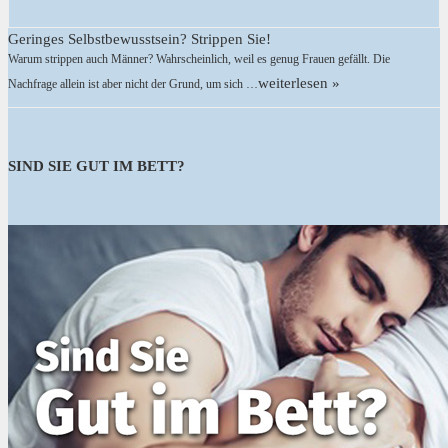
Geringes Selbstbewusstsein? Strippen Sie!
Warum strippen auch Männer? Wahrscheinlich, weil es genug Frauen gefällt. Die
weiterlesen »
Nachfrage allein ist aber nicht der Grund, um sich …
SIND SIE GUT IM BETT?