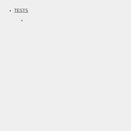
TESTS