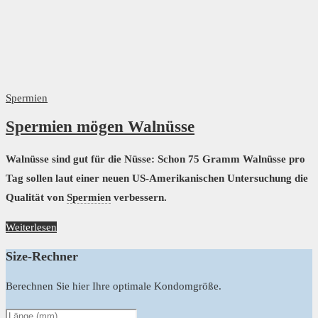
Spermien
Spermien mögen Walnüsse
Walnüsse sind gut für die Nüsse: Schon 75 Gramm Walnüsse pro
Tag sollen laut einer neuen US-Amerikanischen Untersuchung die
Qualität von
Spermien
verbessern.
Weiterlesen
Size-Rechner
Berechnen Sie hier Ihre optimale Kondomgröße.