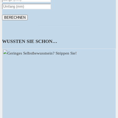
WUSSTEN SIE SCHON…