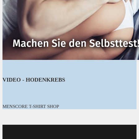
VIDEO - HODENKREBS
MENSCORE T-SHIRT SHOP