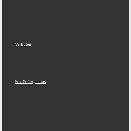
Verhüten
Sex & Orgasmus