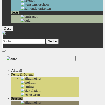
Tests
Close
Aktuell
Penis & Potenz
Prostata