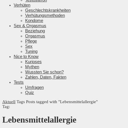
Verhüten
Geschlechtskrankheiten
Verhütungsmethoden
Kondome
Sex & Orgasmus
Beziehung
Orgasmus
Pflege
Sex
Tuning
Nice to Know
Kurioses
Mythen
Wussten Sie schon?
Zahlen, Daten, Fakten
Tests
Umfragen
Quiz
Aktuell
Tags
Posts tagged with "Lebensmittelallergie"
Tag:
Lebensmittelallergie