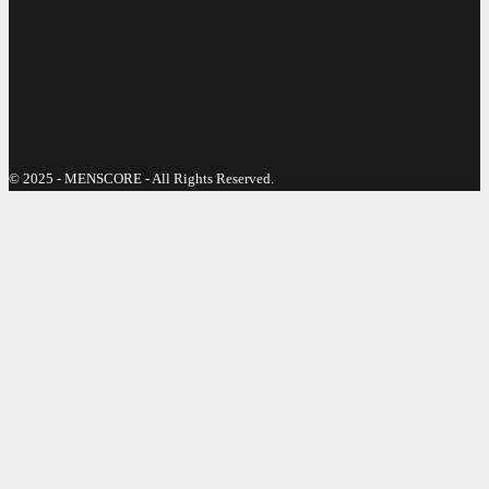
© 2025 - MENSCORE - All Rights Reserved.