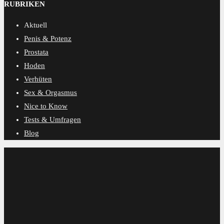
RUBRIKEN
Aktuell
Penis & Potenz
Prostata
Hoden
Verhüten
Sex & Orgasmus
Nice to Know
Tests & Umfragen
Blog