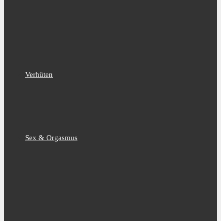
Verhüten
Sex & Orgasmus