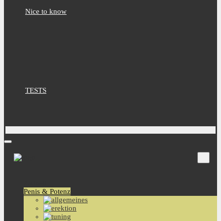
Nice to know
TESTS
Aktuell
Penis & Potenz