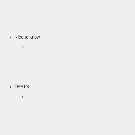
Nice to know
TESTS