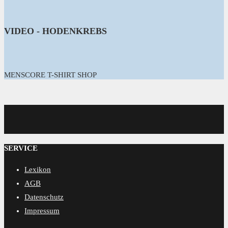
VIDEO - HODENKREBS
MENSCORE T-SHIRT SHOP
MENSCORE
SERVICE
Lexikon
AGB
Datenschutz
Impressum