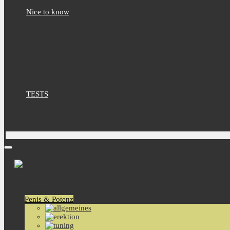
Nice to know
TESTS
Aktuell
Penis & Potenz