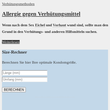
Verhütungsmethoden
Allergie gegen Verhütungsmittel
Wenn nach dem Sex
Eichel
und
Vorhaut
wund sind, sollte man den
Grund in den Verhütungs- und anderen Hilfsmitteln suchen.
Weiterlesen
Size-Rechner
Berechnen Sie hier Ihre optimale Kondomgröße.