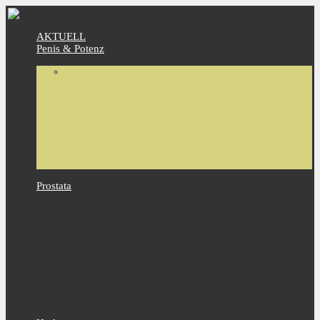
AKTUELL
Penis & Potenz
Prostata