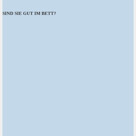
SIND SIE GUT IM BETT?