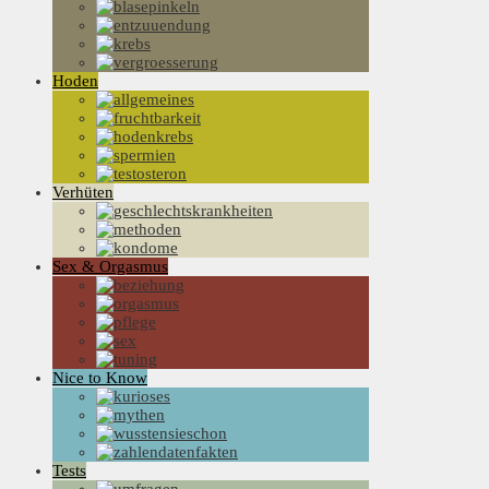
Hoden
Verhüten
Sex & Orgasmus
Nice to Know
Tests