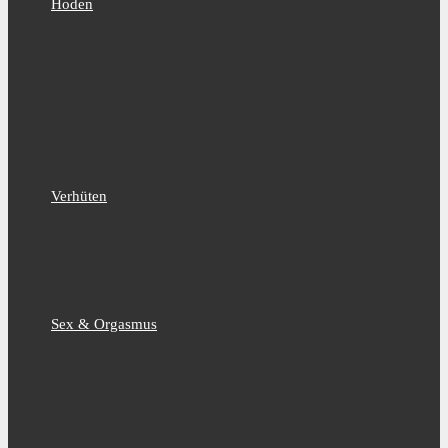
Hoden
Verhüten
Sex & Orgasmus