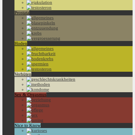
Prostata
Hoden
Verhüten
Sex & Orgasmus
Nice to Know