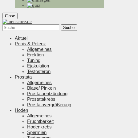
Close
Suche
Aktuell
Penis & Potenz
Allgemeines
Erektion
Tuning
Ejakulation
Testosteron
Prostata
Allgemeines
Blase/ Pinkeln
Prostataentzündung
Prostatakrebs
Prostatavergrößerung
Hoden
Allgemeines
Fruchtbarkeit
Hodenkrebs
Spermien
Testosteron