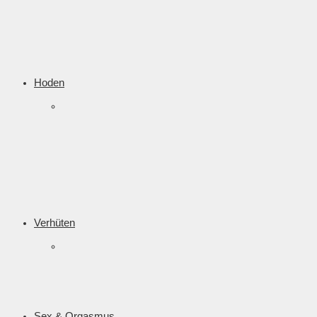
Hoden
Verhüten
Sex & Orgasmus