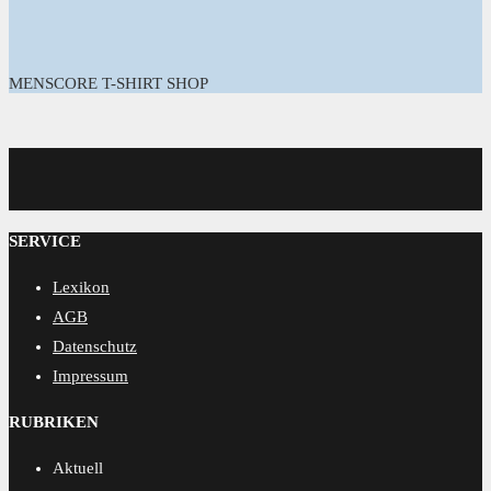
MENSCORE T-SHIRT SHOP
MENSCORE
SERVICE
Lexikon
AGB
Datenschutz
Impressum
RUBRIKEN
Aktuell