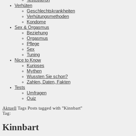
Verhüten
Geschlechtskrankheiten
Verhütungsmethoden
Kondome
Sex & Orgasmus
Beziehung
Orgasmus
Pflege
Sex
Tuning
Nice to Know
Kurioses
Mythen
Wussten Sie schon?
Zahlen, Daten, Fakten
Tests
Umfragen
Quiz
Aktuell
Tags
Posts tagged with "Kinnbart"
Tag:
Kinnbart