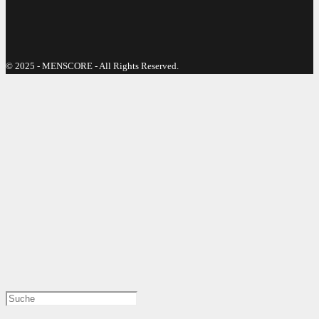
© 2025 - MENSCORE - All Rights Reserved.