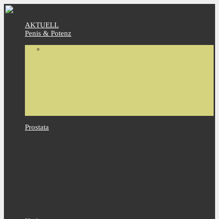
AKTUELL
Penis & Potenz
Prostata