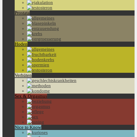
Prostata
Hoden
Verhüten
Sex & Orgasmus
Nice to Know