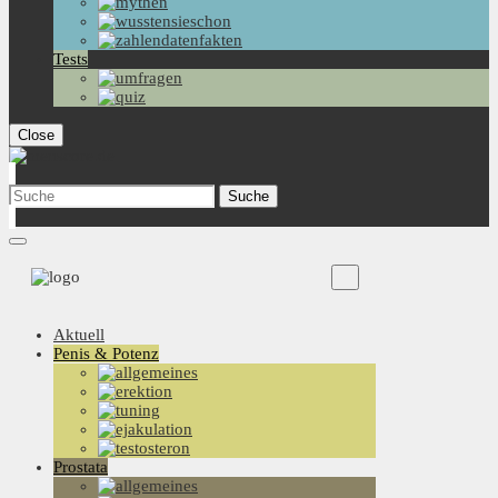
Tests
Close
Aktuell
Penis & Potenz
Prostata