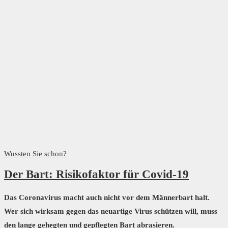
Wussten Sie schon?
Der Bart: Risikofaktor für Covid-19
Das Coronavirus macht auch nicht vor dem Männerbart halt.
Wer sich wirksam gegen das neuartige Virus schützen will, muss
den lange gehegten und gepflegten Bart abrasieren.