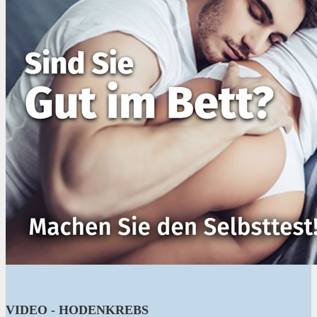
VIDEO - HODENKREBS