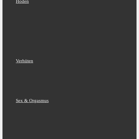
Hoden
Verhüten
Sex & Orgasmus