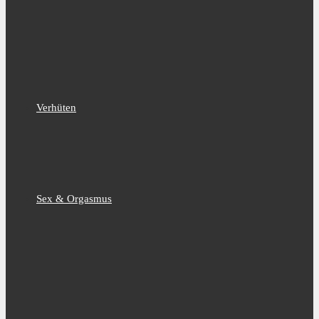
Verhüten
Sex & Orgasmus