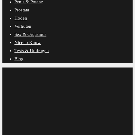
Penis & Potenz
Prostata
Hoden
Verhüten
Sex & Orgasmus
Nice to Know
Tests & Umfragen
Blog