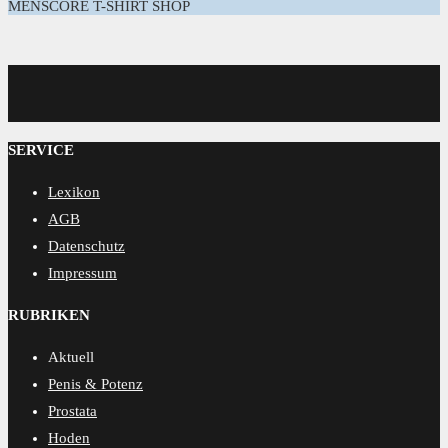
MENSCORE T-SHIRT SHOP
MENSCORE
SERVICE
Lexikon
AGB
Datenschutz
Impressum
RUBRIKEN
Aktuell
Penis & Potenz
Prostata
Hoden