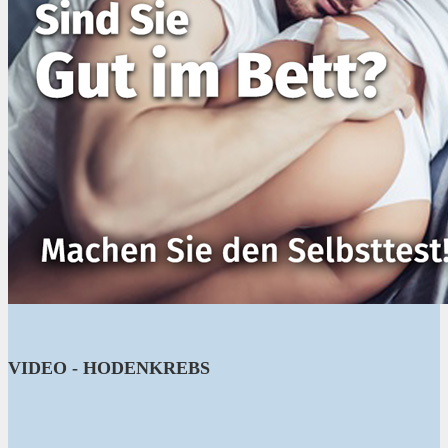
VIDEO - HODENKREBS