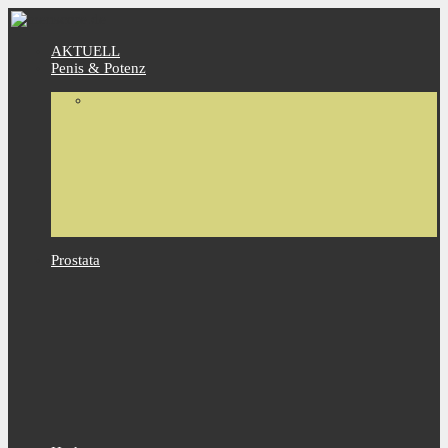
AKTUELL
Penis & Potenz
Prostata