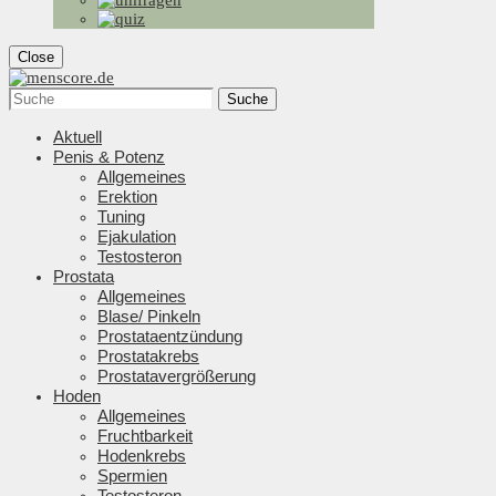
Close
Suche
Aktuell
Penis & Potenz
Allgemeines
Erektion
Tuning
Ejakulation
Testosteron
Prostata
Allgemeines
Blase/ Pinkeln
Prostataentzündung
Prostatakrebs
Prostatavergrößerung
Hoden
Allgemeines
Fruchtbarkeit
Hodenkrebs
Spermien
Testosteron