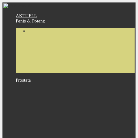
AKTUELL
Penis & Potenz
Prostata