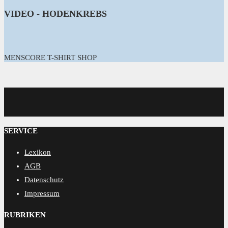
VIDEO - HODENKREBS
MENSCORE T-SHIRT SHOP
MENSCORE
SERVICE
Lexikon
AGB
Datenschutz
Impressum
RUBRIKEN