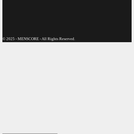
© 2025 - MENSCORE - All Rights Reserved.