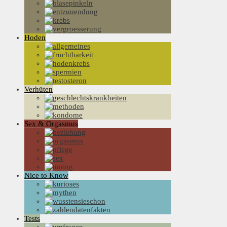
Hoden
Verhüten
Sex & Orgasmus
Nice to Know
Tests