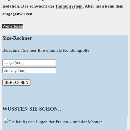
Isolation. Das schwächt das
Immunsystem
. Aber man kann dem
entgegenwirken.
Weiterlesen
Size-Rechner
Berechnen Sie hier Ihre optimale Kondomgröße.
WUSSTEN SIE SCHON…