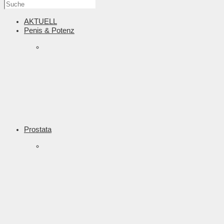
AKTUELL
Penis & Potenz
Prostata