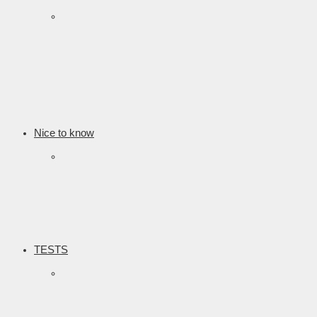
Nice to know
TESTS