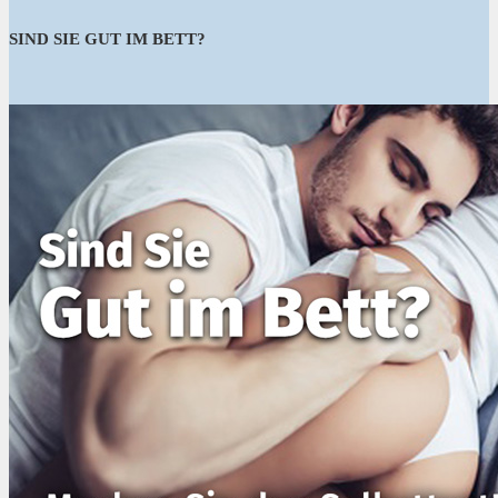
SIND SIE GUT IM BETT?