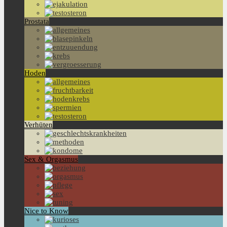
Prostata
Hoden
Verhüten
Sex & Orgasmus
Nice to Know