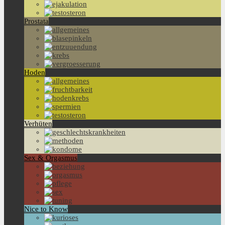
Prostata
Hoden
Verhüten
Sex & Orgasmus
Nice to Know