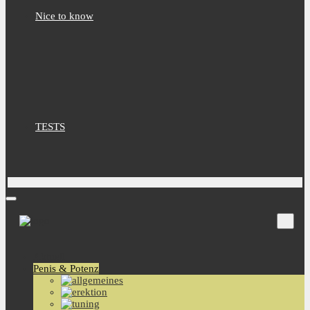
Nice to know
TESTS
Aktuell
Penis & Potenz