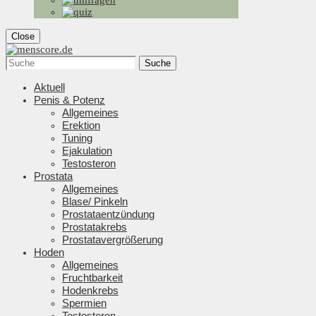
Close
Suche
Aktuell
Penis & Potenz
Allgemeines
Erektion
Tuning
Ejakulation
Testosteron
Prostata
Allgemeines
Blase/ Pinkeln
Prostataentzündung
Prostatakrebs
Prostatavergrößerung
Hoden
Allgemeines
Fruchtbarkeit
Hodenkrebs
Spermien
Testosteron