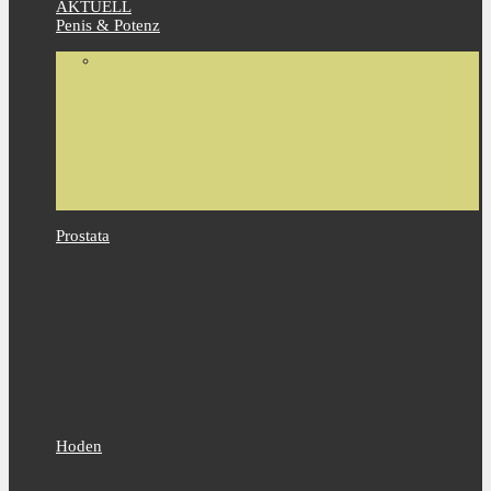
AKTUELL
Penis & Potenz
Prostata
Hoden