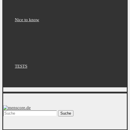
Nice to know
TESTS
Suche