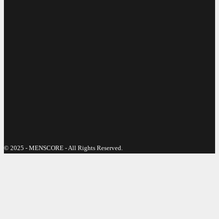
© 2025 - MENSCORE - All Rights Reserved.