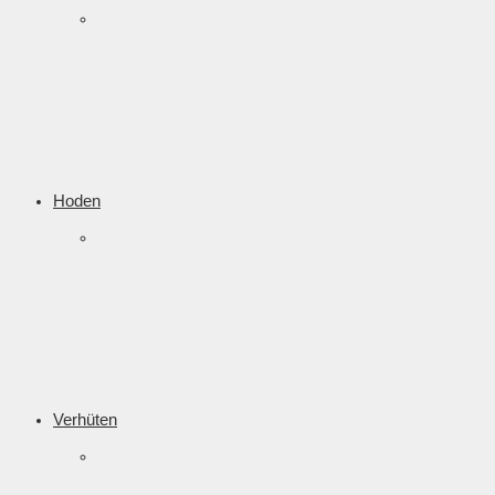
Hoden
Verhüten