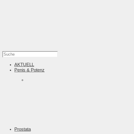
AKTUELL
Penis & Potenz
Prostata