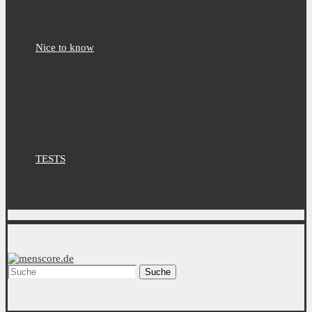
Nice to know
TESTS
Suche