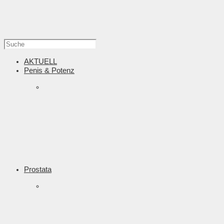
AKTUELL
Penis & Potenz
Prostata