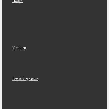
Hoden
Verhüten
Sex & Orgasmus