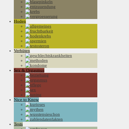
Hoden
Verhüten
Sex & Orgasmus
Nice to Know
Tests