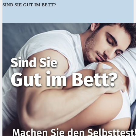
SIND SIE GUT IM BETT?