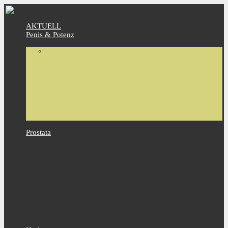
AKTUELL
Penis & Potenz
Prostata