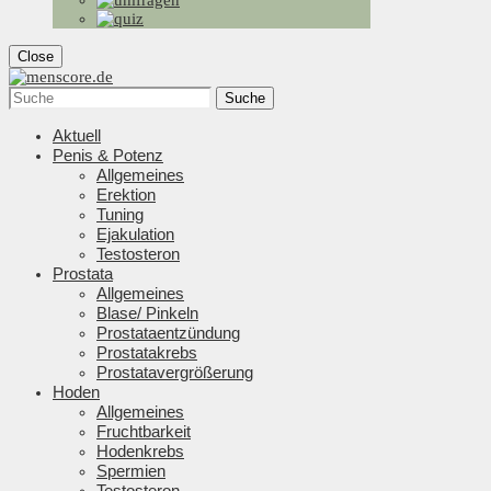
Close
Suche
Aktuell
Penis & Potenz
Allgemeines
Erektion
Tuning
Ejakulation
Testosteron
Prostata
Allgemeines
Blase/ Pinkeln
Prostataentzündung
Prostatakrebs
Prostatavergrößerung
Hoden
Allgemeines
Fruchtbarkeit
Hodenkrebs
Spermien
Testosteron