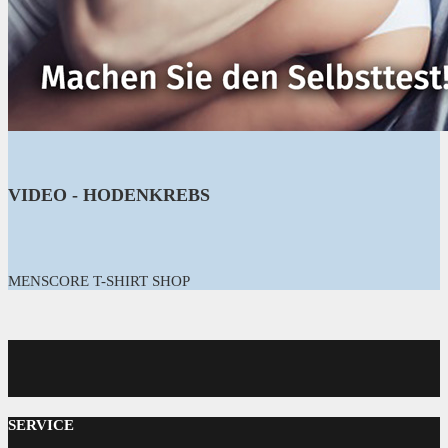
VIDEO - HODENKREBS
MENSCORE T-SHIRT SHOP
MENSCORE
SERVICE