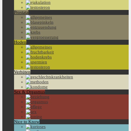
Prostata
Hoden
Verhüten
Sex & Orgasmus
Nice to Know