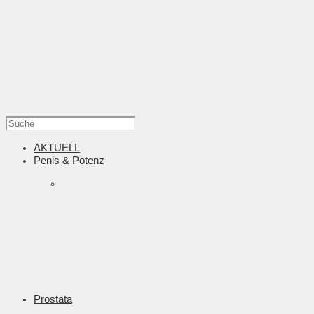
AKTUELL
Penis & Potenz
Prostata