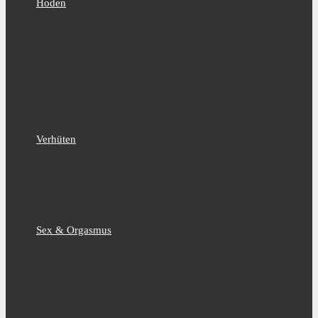
Hoden
Verhüten
Sex & Orgasmus