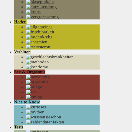
Hoden
Verhüten
Sex & Orgasmus
Nice to Know
Tests