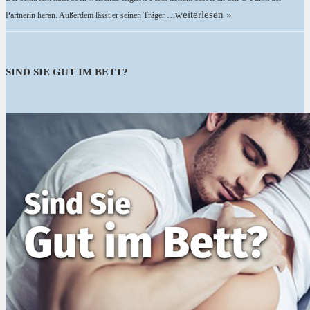
weiterlesen »
Partnerin heran. Außerdem lässt er seinen Träger …
SIND SIE GUT IM BETT?