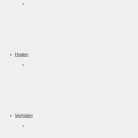
Hoden
Verhüten