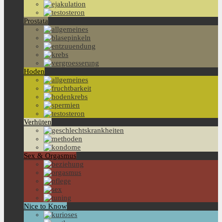
Prostata
Hoden
Verhüten
Sex & Orgasmus
Nice to Know