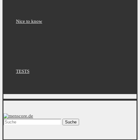
Nice to know
TESTS
Suche