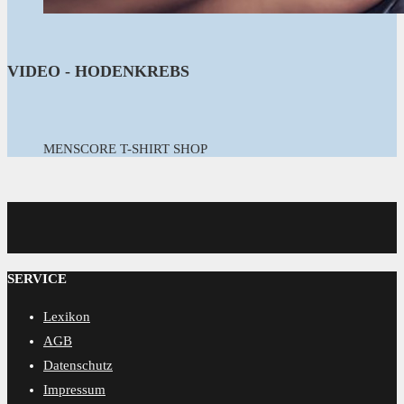
VIDEO - HODENKREBS
MENSCORE T-SHIRT SHOP
MENSCORE
SERVICE
Lexikon
AGB
Datenschutz
Impressum