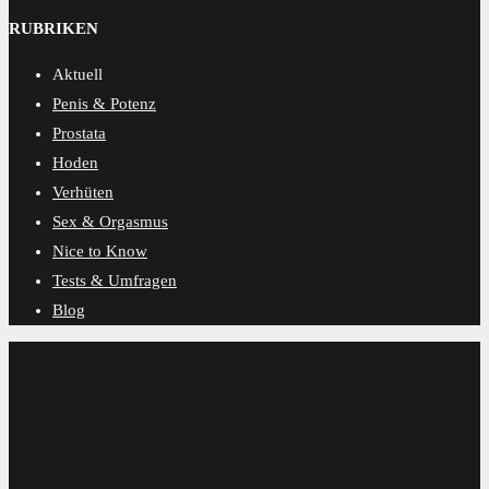
RUBRIKEN
Aktuell
Penis & Potenz
Prostata
Hoden
Verhüten
Sex & Orgasmus
Nice to Know
Tests & Umfragen
Blog