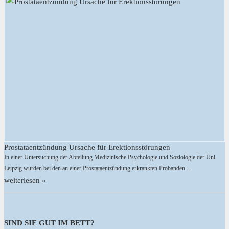
Prostataentzündung Ursache für Erektionsstörungen
In einer Untersuchung der Abteilung Medizinische Psychologie und Soziologie der Uni
Leipzig wurden bei den an einer Prostataentzündung erkrankten Probanden …
weiterlesen »
SIND SIE GUT IM BETT?