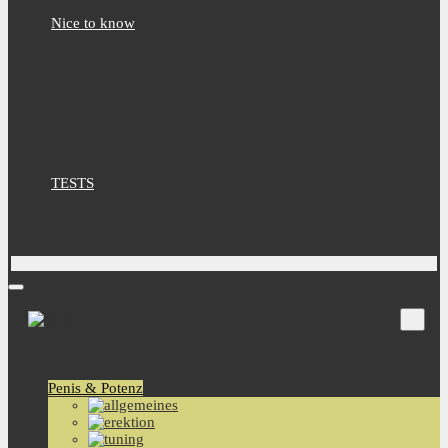
Nice to know
TESTS
Aktuell
Penis & Potenz