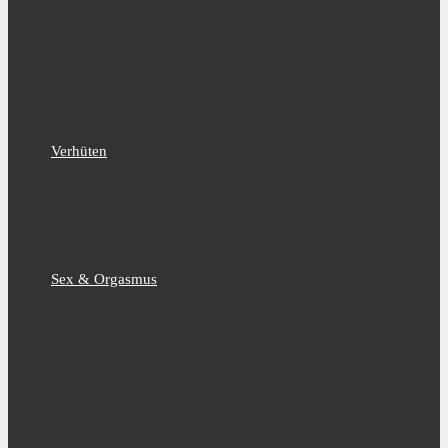
Verhüten
Sex & Orgasmus