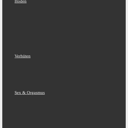
Hoden
Verhüten
Sex & Orgasmus