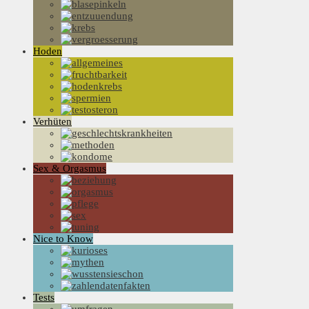
Hoden
Verhüten
Sex & Orgasmus
Nice to Know
Tests