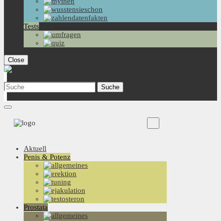
Tests
Close
Aktuell
Penis & Potenz
Prostata