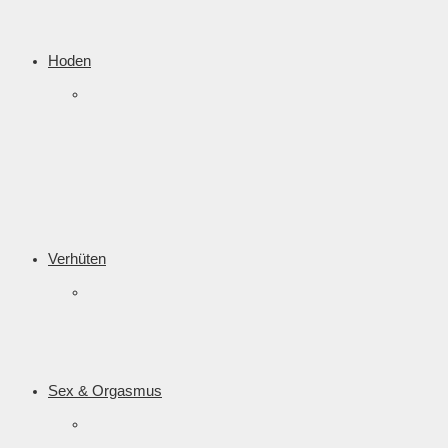
Hoden
Verhüten
Sex & Orgasmus