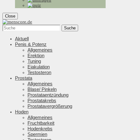
Close
Suche
Aktuell
Penis & Potenz
Allgemeines
Erektion
Tuning
Ejakulation
Testosteron
Prostata
Allgemeines
Blase/ Pinkeln
Prostataentzündung
Prostatakrebs
Prostatavergrößerung
Hoden
Allgemeines
Fruchtbarkeit
Hodenkrebs
Spermien
Testosteron