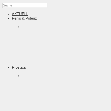
AKTUELL
Penis & Potenz
Prostata