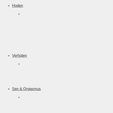
Hoden
Verhüten
Sex & Orgasmus