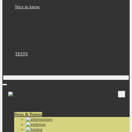
Nice to know
TESTS
Aktuell
Penis & Potenz