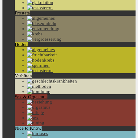
Prostata
Hoden
Verhüten
Sex & Orgasmus
Nice to Know