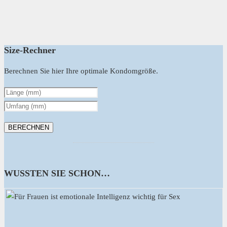
Size-Rechner
Berechnen Sie hier Ihre optimale Kondomgröße.
WUSSTEN SIE SCHON…