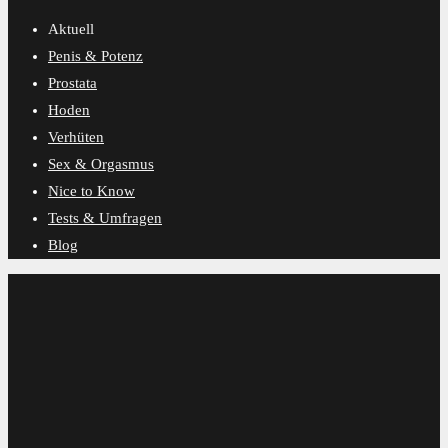
Aktuell
Penis & Potenz
Prostata
Hoden
Verhüten
Sex & Orgasmus
Nice to Know
Tests & Umfragen
Blog