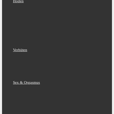
Hoden
Verhüten
Sex & Orgasmus