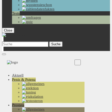
Tests
Close
Aktuell
Penis & Potenz
Prostata