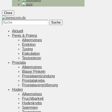
Close
Suche
Aktuell
Penis & Potenz
Allgemeines
Erektion
Tuning
Ejakulation
Testosteron
Prostata
Allgemeines
Blase/ Pinkeln
Prostataentzündung
Prostatakrebs
Prostatavergrößerung
Hoden
Allgemeines
Fruchtbarkeit
Hodenkrebs
Spermien
Testosteron