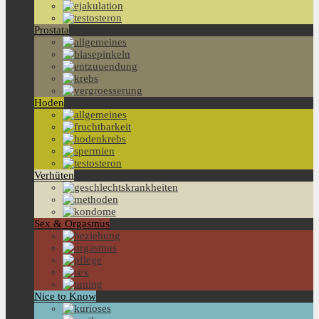
Prostata
Hoden
Verhüten
Sex & Orgasmus
Nice to Know