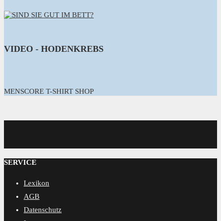
VIDEO - HODENKREBS
MENSCORE T-SHIRT SHOP
MENSCORE
SERVICE
Lexikon
AGB
Datenschutz