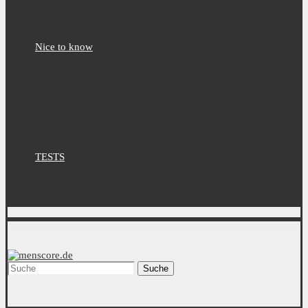
Nice to know
TESTS
Suche