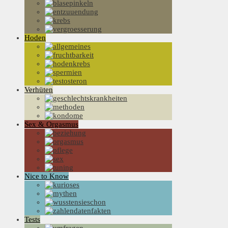
Hoden
Verhüten
Sex & Orgasmus
Nice to Know
Tests