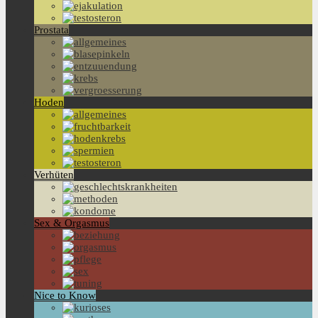
Prostata
Hoden
Verhüten
Sex & Orgasmus
Nice to Know