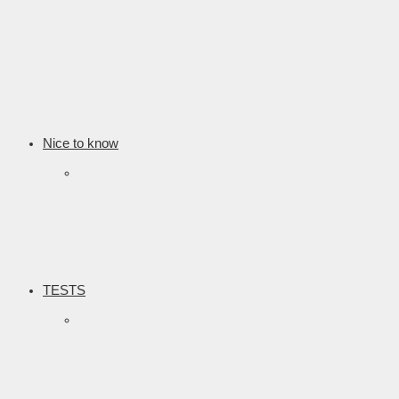
Nice to know
TESTS