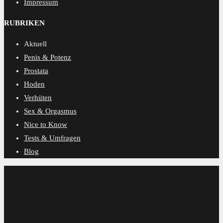
Impressum
RUBRIKEN
Aktuell
Penis & Potenz
Prostata
Hoden
Verhüten
Sex & Orgasmus
Nice to Know
Tests & Umfragen
Blog