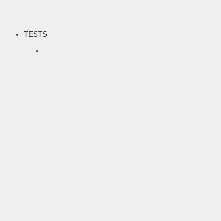
TESTS