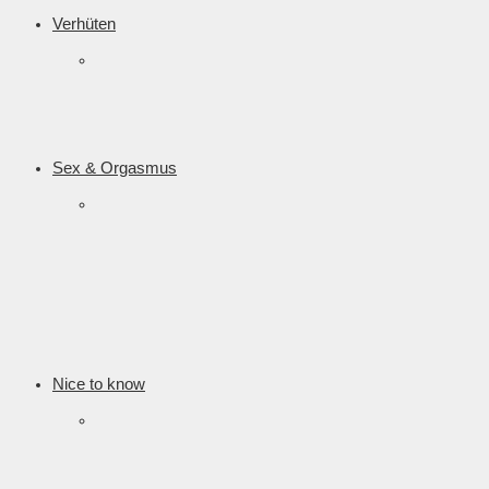
Verhüten
Sex & Orgasmus
Nice to know