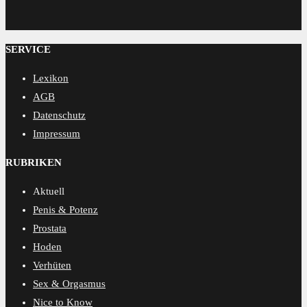
MENSCORE
SERVICE
Lexikon
AGB
Datenschutz
Impressum
RUBRIKEN
Aktuell
Penis & Potenz
Prostata
Hoden
Verhüten
Sex & Orgasmus
Nice to Know