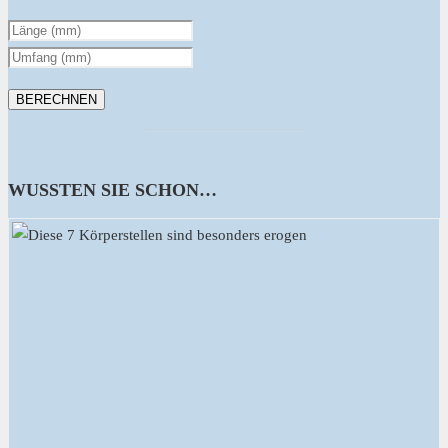
WUSSTEN SIE SCHON…