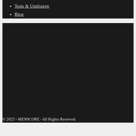
Tests & Umfragen
Blog
© 2025 - MENSCORE - All Rights Reserved.