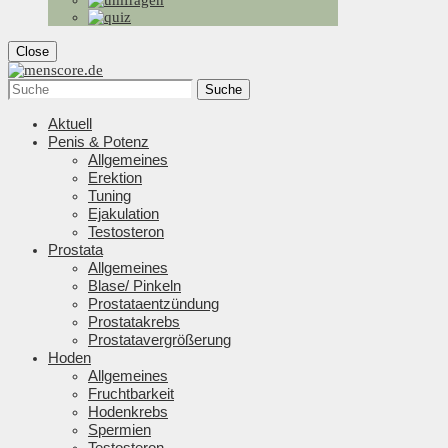
Close
Suche
Aktuell
Penis & Potenz
Allgemeines
Erektion
Tuning
Ejakulation
Testosteron
Prostata
Allgemeines
Blase/ Pinkeln
Prostataentzündung
Prostatakrebs
Prostatavergrößerung
Hoden
Allgemeines
Fruchtbarkeit
Hodenkrebs
Spermien
Testosteron