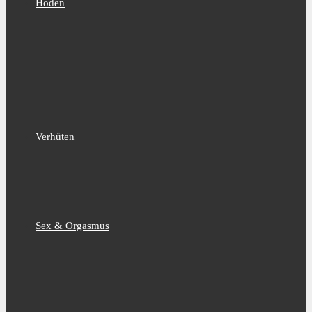
Hoden
Verhüten
Sex & Orgasmus