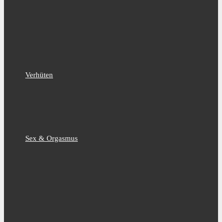
Verhüten
Sex & Orgasmus