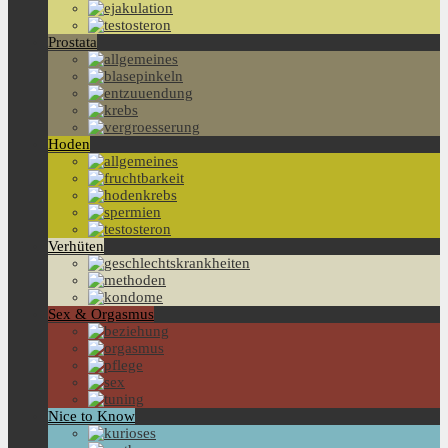
Prostata
Hoden
Verhüten
Sex & Orgasmus
Nice to Know