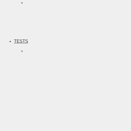
TESTS