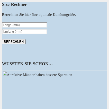
Size-Rechner
Berechnen Sie hier Ihre optimale Kondomgröße.
WUSSTEN SIE SCHON…