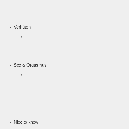
Verhüten
Sex & Orgasmus
Nice to know