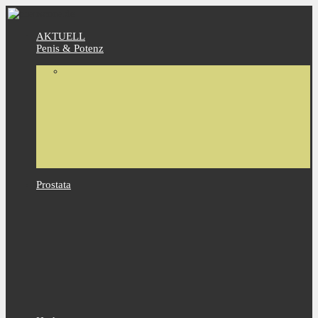
AKTUELL
Penis & Potenz
Prostata