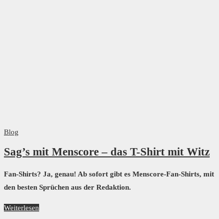
Blog
Sag’s mit Menscore – das T-Shirt mit Witz
Fan-Shirts? Ja, genau! Ab sofort gibt es Menscore-Fan-Shirts, mit
den besten Sprüchen aus der Redaktion.
Weiterlesen