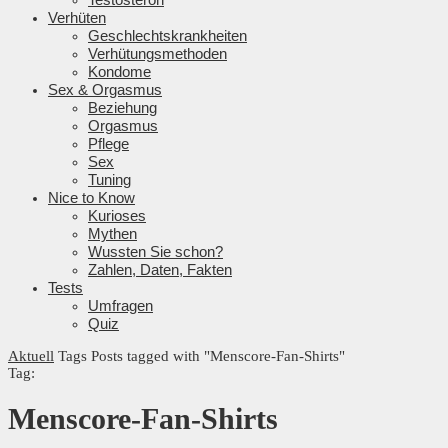
Verhüten
Geschlechtskrankheiten
Verhütungsmethoden
Kondome
Sex & Orgasmus
Beziehung
Orgasmus
Pflege
Sex
Tuning
Nice to Know
Kurioses
Mythen
Wussten Sie schon?
Zahlen, Daten, Fakten
Tests
Umfragen
Quiz
Aktuell
Tags
Posts tagged with "Menscore-Fan-Shirts"
Tag:
Menscore-Fan-Shirts