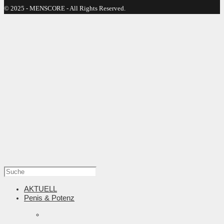
© 2025 - MENSCORE - All Rights Reserved.
AKTUELL
Penis & Potenz