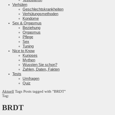
Verhüten
Geschlechtskrankheiten
Verhütungsmethoden
Kondome
Sex & Orgasmus
Beziehung
Orgasmus
Pflege
Sex
Tuning
Nice to Know
Kurioses
Mythen
Wussten Sie schon?
Zahlen, Daten, Fakten
Tests
Umfragen
Quiz
Aktuell
Tags
Posts tagged with "BRDT"
Tag:
BRDT