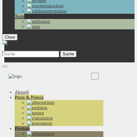
Tests
Close
Aktuell
Penis & Potenz
Prostata