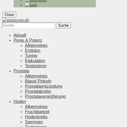
Close
Suche
Aktuell
Penis & Potenz
Allgemeines
Erektion
Tuning
Ejakulation
Testosteron
Prostata
Allgemeines
Blase/ Pinkeln
Prostataentzündung
Prostatakrebs
Prostatavergrößerung
Hoden
Allgemeines
Fruchtbarkeit
Hodenkrebs
Spermien
Testosteron