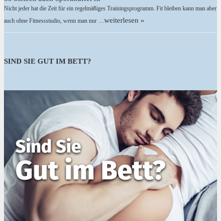
Nicht jeder hat die Zeit für ein regelmäßiges Trainingsprogramm. Fit bleiben kann man aber
weiterlesen »
auch ohne Fitnessstudio, wenn man nur …
SIND SIE GUT IM BETT?