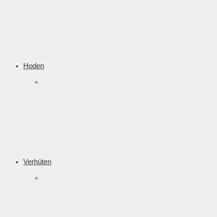
Hoden
Verhüten