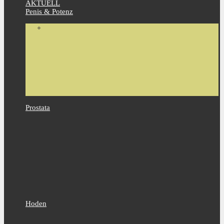
AKTUELL
Penis & Potenz
Prostata
Hoden